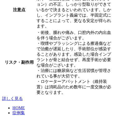
ョン）の不正、しっかり型取りができて
注意点
いるかで決まるといわれています。しか
し、インプラント義歯では、半固定式に
することによって、更なる安定が得られ
ます。
・術後、腫れや痛み、⼝腔内外の内出⾎
を伴う場合がございます。
・喫煙やブラッシングによる擦過傷など
で治癒が遅延したり、⼿術部位が感染す
ることがあります。感染した場合インプ
ラントが⾻と結合せず、再度⼿術が必要
リスク・副作用
な場合がございます。
・治療には糖尿病など⽣活習慣が管理さ
れている事が⼤切です。
・ロケーターアバットメント（維持装
置）は消耗品のため数年に⼀度交換が必
要となります。
詳しく見る
HOME
症例集