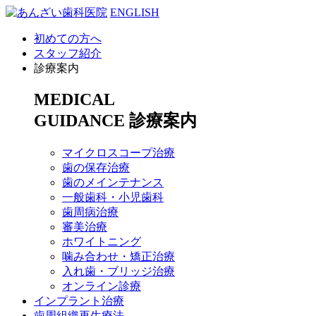
ENGLISH
初めての方へ
スタッフ紹介
診療案内
MEDICAL
GUIDANCE
診療案内
マイクロスコープ治療
歯の保存治療
歯のメインテナンス
一般歯科・小児歯科
歯周病治療
審美治療
ホワイトニング
噛み合わせ・矯正治療
入れ歯・ブリッジ治療
オンライン診療
インプラント治療
歯周組織再生療法