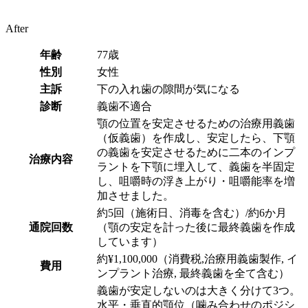
After
年齢
77歳
性別
女性
主訴
下の入れ歯の隙間が気になる
診断
義歯不適合
顎の位置を安定させるための治療用義歯
（仮義歯）を作成し、安定したら、下顎
の義歯を安定させるために二本のインプ
治療内容
ラントを下顎に埋入して、義歯を半固定
し、咀嚼時の浮き上がり・咀嚼能率を増
加させました。
約5回（施術日、消毒を含む）/約6か月
通院回数
（顎の安定を計った後に最終義歯を作成
しています）
約¥1,100,000（消費税,治療用義歯製作, イ
費用
ンプラント治療, 最終義歯を全て含む）
義歯が安定しないのは大きく分けて3つ。
水平・垂直的顎位（噛み合わせのポジシ