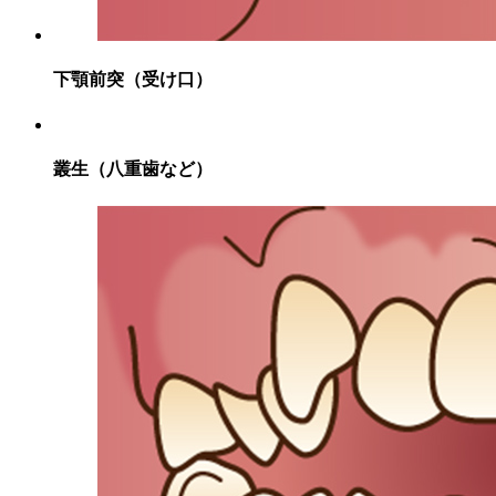
下顎前突（受け口）
叢生（八重歯など）