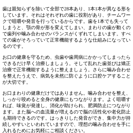
歯は親知らずを除いて全部で28本あり、1本1本が異なる形を
しています。それはそれぞれの歯に役割があり、チームワー
クで咀嚼や発音を行っているからです。歯を1本でも失って
しまうと、顎の骨が形を変えてしまい、まわりの歯が動くの
で歯列や噛み合わせのバランスがくずれてしまいます。すべ
ての歯がそろっていて正常機能するような仕組みになってい
るのです。
お口の健康を守るため、虫歯や歯周病にかかってしまったら
できるだけ早く治療しましょう。そして乱れた歯並びは矯正
治療で正常機能するように整えましょう。さらに噛み合わせ
を整えたうえで、病気を未然に防ぐように口腔ケアすること
が大切です。
お口まわりの健康だけではありません。噛み合わせを整え、
しっかり咬めると全身の健康にもつながります。よく咀嚼す
れば、味覚が発達し、消化が助けられ、肥満防止につながり
ます。また脳への血流量が増えるので脳の活性化や老化防止
も期待できるのです。はっきりした発音ができ、集中力が持
続しやすいといわれていますので、理想の噛み合わせを手に
入れるためにお気軽にご相談ください。