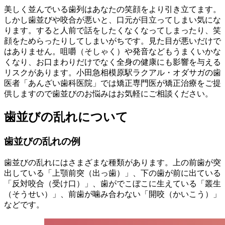
美しく並んでいる歯列はあなたの笑顔をより引き立てます。
しかし歯並びや咬合が悪いと、口元が目立ってしまい気にな
ります。すると人前で話をしたくなくなってしまったり、笑
顔をためらったりしてしまいがちです。見た目が悪いだけで
はありません。咀嚼（そしゃく）や発音などもうまくいかな
くなり、お口まわりだけでなく全身の健康にも影響を与える
リスクがあります。小田急相模原駅ラクアル・オダサガの歯
医者「あんざい歯科医院」では矯正専門医が矯正治療をご提
供しますので歯並びのお悩みはお気軽にご相談ください。
歯並びの乱れについて
歯並びの乱れの例
歯並びの乱れにはさまざまな種類があります。上の前歯が突
出している「上顎前突（出っ歯）」、下の歯が前に出ている
「反対咬合（受け口）」、歯がでこぼこに生えている「叢生
（そうせい）」、前歯が噛み合わない「開咬（かいこう）」
などです。