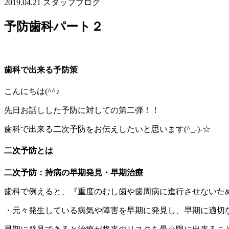
2019.04.21
スタッフブログ
予防歯科パート２
歯科で出来る予防策
こんにちは(^^♪
先日お話しした予防に対しての第二弾！！
歯科で出来る二次予防をお伝えしたいと思います(^_-)-☆
二次予防とは
二次予防：持病の早期発見・早期治療
歯科で例えると、『重度のむし歯や歯周病に進行させないた
・元々発生している病気や障害を早期に発見し、早期に適切