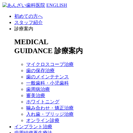
ENGLISH
初めての方へ
スタッフ紹介
診療案内
MEDICAL
GUIDANCE
診療案内
マイクロスコープ治療
歯の保存治療
歯のメインテナンス
一般歯科・小児歯科
歯周病治療
審美治療
ホワイトニング
噛み合わせ・矯正治療
入れ歯・ブリッジ治療
オンライン診療
インプラント治療
歯周組織再生療法