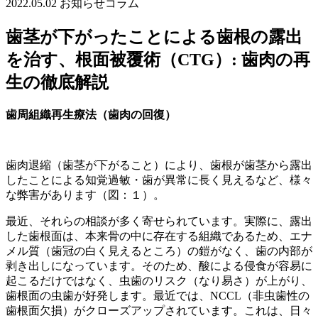
2022.05.02
お知らせ
コラム
歯茎が下がったことによる歯根の露出
を治す、根面被覆術（CTG）: 歯肉の再
生の徹底解説
歯周組織再生療法（歯肉の回復）
歯肉退縮（歯茎が下がること）により、歯根が歯茎から露出
したことによる知覚過敏・歯が異常に長く見えるなど、様々
な弊害があります（図：１）。
最近、それらの相談が多く寄せられています。実際に、露出
した歯根面は、本来骨の中に存在する組織であるため、エナ
メル質（歯冠の白く見えるところ）の鎧がなく、歯の内部が
剥き出しになっています。そのため、酸による侵食が容易に
起こるだけではなく、虫歯のリスク（なり易さ）が上がり、
歯根面の虫歯が好発します。最近では、NCCL（非虫歯性の
歯根面欠損）がクローズアップされています。これは、日々