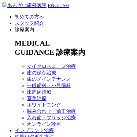
ENGLISH
初めての方へ
スタッフ紹介
診療案内
MEDICAL
GUIDANCE
診療案内
マイクロスコープ治療
歯の保存治療
歯のメインテナンス
一般歯科・小児歯科
歯周病治療
審美治療
ホワイトニング
噛み合わせ・矯正治療
入れ歯・ブリッジ治療
オンライン診療
インプラント治療
歯周組織再生療法