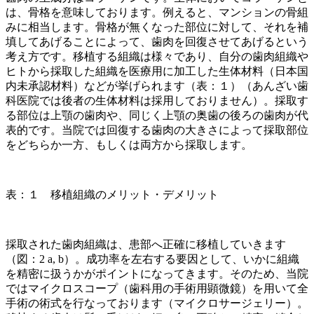
は、骨格を意味しております。例えると、マンションの骨組
みに相当します。骨格が無くなった部位に対して、それを補
填してあげることによって、歯肉を回復させてあげるという
考え方です。移植する組織は様々であり、自分の歯肉組織や
ヒトから採取した組織を医療用に加工した生体材料（日本国
内未承認材料）などが挙げられます（表：１）（あんざい歯
科医院では後者の生体材料は採用しておりません）。採取す
る部位は上顎の歯肉や、同じく上顎の奥歯の後ろの歯肉が代
表的です。当院では回復する歯肉の大きさによって採取部位
をどちらか一方、もしくは両方から採取します。
表：１ 移植組織のメリット・デメリット
採取された歯肉組織は、患部へ正確に移植していきます
（図：2 a, b）。成功率を左右する要因として、いかに組織
を精密に扱うかがポイントになってきます。そのため、当院
ではマイクロスコープ（歯科用の手術用顕微鏡）を用いて全
手術の術式を行なっております（マイクロサージェリー）。