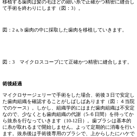
移植する歯肉は髪の毛ほどの細い糸で正確かつ精密に縫合し
て手術を終わりにします（図：3）。
図：2 a, b 歯肉の中に採取した歯肉を移植していきます。
図：3 マイクロスコープにて正確かつ精密に縫合します。
術後経過
マイクロサージェリーで手術をした場合、術後３日で安定し
た歯肉組織を確認することがしばしばあります（図：４当院
でのケース）。しかし、組織学的にはまだ歯肉組織は不安定
なので、少なくとも歯肉組織の代謝（5-６日間）を待ってか
ら抜糸を行なっていきます（10-12日）。歯ブラシは基本的
に糸が取れるまで開始しません。よって定期的に消毒を行い
ます。抜糸後は手術後専用のブラシで、上からしたにハケで