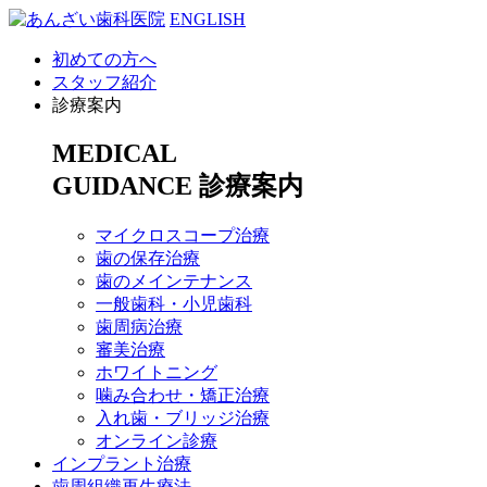
ENGLISH
初めての方へ
スタッフ紹介
診療案内
MEDICAL
GUIDANCE
診療案内
マイクロスコープ治療
歯の保存治療
歯のメインテナンス
一般歯科・小児歯科
歯周病治療
審美治療
ホワイトニング
噛み合わせ・矯正治療
入れ歯・ブリッジ治療
オンライン診療
インプラント治療
歯周組織再生療法