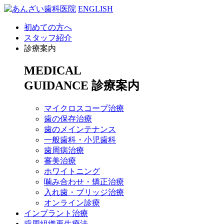
ENGLISH
初めての方へ
スタッフ紹介
診療案内
MEDICAL
GUIDANCE
診療案内
マイクロスコープ治療
歯の保存治療
歯のメインテナンス
一般歯科・小児歯科
歯周病治療
審美治療
ホワイトニング
噛み合わせ・矯正治療
入れ歯・ブリッジ治療
オンライン診療
インプラント治療
歯周組織再生療法