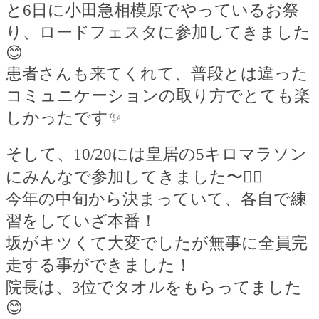
と
6
日に小田急相模原でやっているお祭
り、ロードフェスタに参加してきました
😊
患者さんも来てくれて、普段とは違った
コミュニケーションの取り方でとても楽
しかったです
✨
そして、
10/20
には皇居の
5
キロマラソン
にみんなで参加してきました〜
🏃‍♀️
今年の中旬から決まっていて、各自で練
習をしていざ本番！
坂がキツくて大変でしたが無事に全員完
走する事ができました！
院長は、
3
位でタオルをもらってました
😊