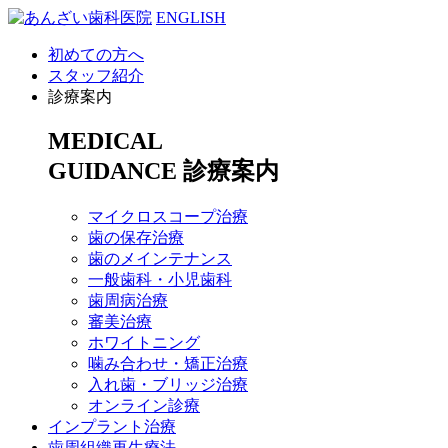
ENGLISH
初めての方へ
スタッフ紹介
診療案内
MEDICAL
GUIDANCE
診療案内
マイクロスコープ治療
歯の保存治療
歯のメインテナンス
一般歯科・小児歯科
歯周病治療
審美治療
ホワイトニング
噛み合わせ・矯正治療
入れ歯・ブリッジ治療
オンライン診療
インプラント治療
歯周組織再生療法