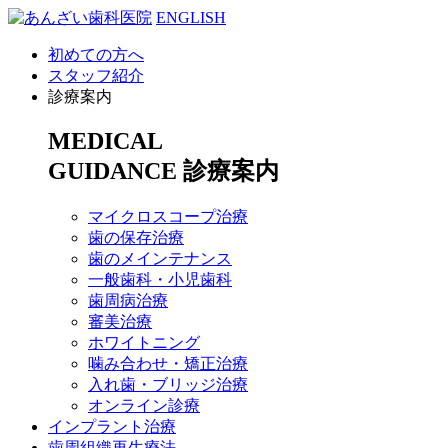
ENGLISH
初めての方へ
スタッフ紹介
診療案内
MEDICAL
GUIDANCE
診療案内
マイクロスコープ治療
歯の保存治療
歯のメインテナンス
一般歯科・小児歯科
歯周病治療
審美治療
ホワイトニング
噛み合わせ・矯正治療
入れ歯・ブリッジ治療
オンライン診療
インプラント治療
歯周組織再生療法