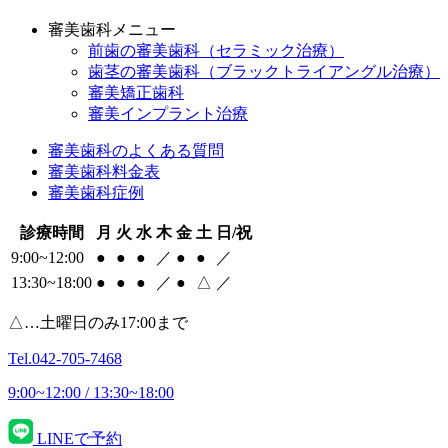
審美歯科メニュー
前歯の審美歯科（セラミック治療）
歯茎の審美歯科（ブラックトライアングル治療）
審美矯正歯科
審美インプラント治療
審美歯科のよくある質問
審美歯科料金表
審美歯科症例
診療時間
月
火
水
木
金
土
日/祝
9:00~12:00
●
●
●
／
●
●
／
13:30~18:00
●
●
●
／
●
△
／
△…土曜日のみ17:00まで
Tel.
042-705-7468
9:00~12:00 / 13:30~18:00
LINEで予約